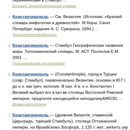
переименован в Стамбул …
Большой Энциклопедический словарь
Константинополь
— См. Византия. (Источник: «Краткий
4
словарь мифологии и древностей». М.Корш. Санкт
Петербург, издание А. С. Суворина, 1894.) …
Энциклопедия мифологии
Константинополь
— Стамбул Географические названия
5
мира: Топонимический словарь. М: АСТ. Поспелов Е.М.
2001 …
Географическая энциклопедия
Константинополь
— (Constantinople), город в Турции
6
(совр. Стамбул), первоначально Византии, основан в 657 г.
до н.э. как греч. колония. В нач. 4 в. н.э. Константин I
Великий выбрал его в кач ве столицы Восточной Римской
империи, предпочтя находящейся неподалеку&#8230; …
Всемирная история
Константинополь
— (древняя Византія, славянскій
7
Царьградъ, турецкій Стамбулъ), столица Оттоманской
имперіи, на Ѳракійскомъ Босфорѣ, 1.125 т. жит.; имѣетъ укр