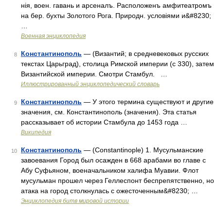
нія, воен. гавань и арсеналъ. Расположенъ амфитеатромъ
на бер. бухты Золотого Рога. Природн. условіями и&#8230;
…
Военная энциклопедия
Константинополь
— (Византий; в средневековых русских
8
текстах Царьград), столица Римской империи (с 330), затем
Византийской империи. Смотри Стамбул. …
Иллюстрированный энциклопедический словарь
Константинополь
— У этого термина существуют и другие
9
значения, см. Константинополь (значения). Эта статья
рассказывает об истории Стамбула до 1453 года …
Википедия
Константинополь
— (Constantinople) 1. Мусульманские
10
завоевания Город был осажден в 668 арабами во главе с
Абу Суфьяном, военачальником халифа Муавии. Флот
мусульман прошел через Геллеспонт беспрепятственно, но
атака на город столкнулась с ожесточенным&#8230; …
Энциклопедия битв мировой истории